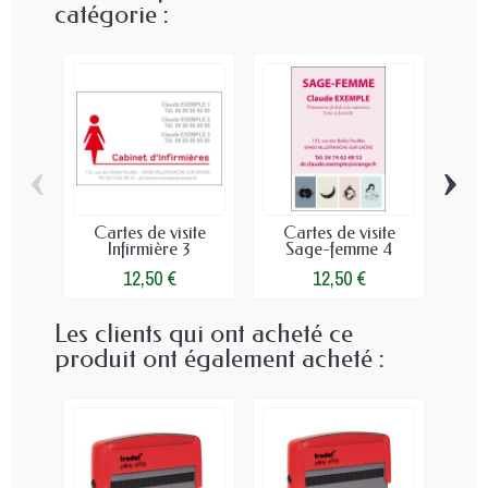
catégorie :
‹
›
Cartes de visite
Cartes de visite
Ca
Infirmière 3
Sage-femme 4
12,50 €
12,50 €
Les clients qui ont acheté ce
produit ont également acheté :