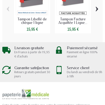
‹
›
Tampon Libellé de
Tampon Facture
Ta
chèque 1 ligne
Acquittée 1 Ligne...
Con
15,95 €
15,95 €
Livraison gratuite
Paiement sécurisé
En France à partir de 19,95
Paiement en ligne 100%
€ d'achats
sécurisé
Garantie satisfaction
Service client
Retours gratuits pendant 30
Du lundi au vendredi de 9h
jours
à 18h
Cartes de visite, cartes de rendez-vous, cartes de correspondance, ordonnances,