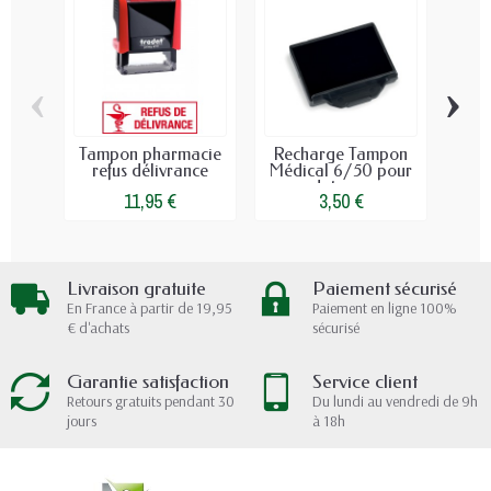
‹
›
Tampon pharmacie
Recharge Tampon
Tam
refus délivrance
Médical 6/50 pour
rem
dateur...
11,95 €
3,50 €
Livraison gratuite
Paiement sécurisé
En France à partir de 19,95
Paiement en ligne 100%
€ d'achats
sécurisé
Garantie satisfaction
Service client
Retours gratuits pendant 30
Du lundi au vendredi de 9h
jours
à 18h