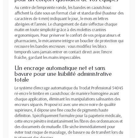
Au centre de l'empreinte ronde, les bandes en caoutchouc
affichent la date sous un format clair et standardisé (hauteur des
caractères de 4 mm) indiquant le jour, le mois en lettres
abrégées et l'année. Le changement de date s'effectue chaque
matin en toute simplicité grâce à des molettes crantées
ergonomiques. Pour préserver le confort de vos préparateurs et
pharmaciens, le mécanisme intègre un bouclier de protection qui
recouvre les bandes encreuses : vous modifiez les blocs
temporels sans jamais entrer en contact direct avec l'encre
fraîche, gardant les mains impeccables.
Un encrage automatique net et sans
bavure pour une lisibilité administrative
totale
Le système d'encrage automatique du Trodat Professional 54045
ré-encre le timbre en caoutchouc de manière homogène avant
chaque application, éliminant les manipulations salissantes des
encreurs séparés. Proposé ici avec une encre noire de qualité
supérieure, il dépose une fine couche de pigments haute
définition. Spécifiquement formulée pour la papeterie médicale,
cette encre pénètre instantanément les fibres des ordonnances et
des documents de mutuelle. Elle sèche immédiatement pour
éviter tout risque de maculage, de bavure ou de transfert lors du
traitement des dossiers.