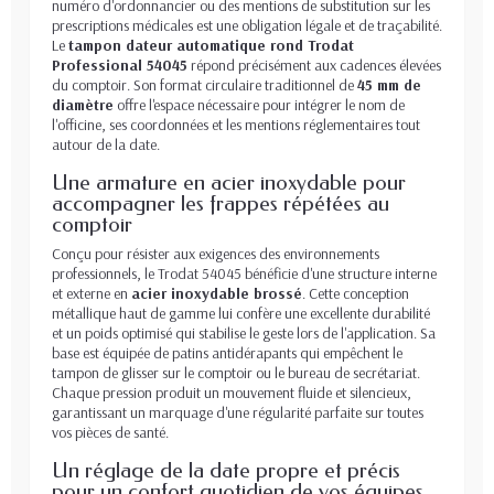
numéro d'ordonnancier ou des mentions de substitution sur les
prescriptions médicales est une obligation légale et de traçabilité.
Le
tampon dateur automatique rond Trodat
Professional 54045
répond précisément aux cadences élevées
du comptoir. Son format circulaire traditionnel de
45 mm de
diamètre
offre l'espace nécessaire pour intégrer le nom de
l'officine, ses coordonnées et les mentions réglementaires tout
autour de la date.
Une armature en acier inoxydable pour
accompagner les frappes répétées au
comptoir
Conçu pour résister aux exigences des environnements
professionnels, le Trodat 54045 bénéficie d'une structure interne
et externe en
acier inoxydable brossé
. Cette conception
métallique haut de gamme lui confère une excellente durabilité
et un poids optimisé qui stabilise le geste lors de l'application. Sa
base est équipée de patins antidérapants qui empêchent le
tampon de glisser sur le comptoir ou le bureau de secrétariat.
Chaque pression produit un mouvement fluide et silencieux,
garantissant un marquage d'une régularité parfaite sur toutes
vos pièces de santé.
Un réglage de la date propre et précis
pour un confort quotidien de vos équipes