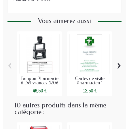
Vous aimerez aussi
‹
›
Tampon Pharmacie
Cartes de visite
Ca
6 Délivrances 5206
Pharmacien 1
P
46,50 €
12,50 €
10 autres produits dans la même
catégorie :