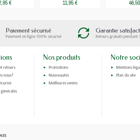
2,95 €
11,95 €
46,50
Paiement sécurisé
Garantie satisfac
Paiement en ligne 100% sécurisé
Retours gratuits pendant 
tions
Nos produits
Notre soc
et retours
Promotions
Mentions léga
s nous?
Nouveautés
Plan du site
écurisé
Meilleures ventes
 générales
ous