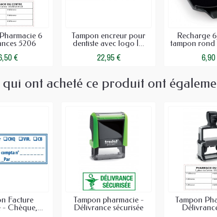
Pharmacie 6
Tampon encreur pour
Recharge 6
ances 5206
dentiste avec logo |...
tampon rond 5
6,50 €
22,95 €
6,90
s qui ont acheté ce produit ont égaleme
n Facture
Tampon pharmacie -
Tampon Pha
 - Chèque,...
Délivrance sécurisée
Délivranc