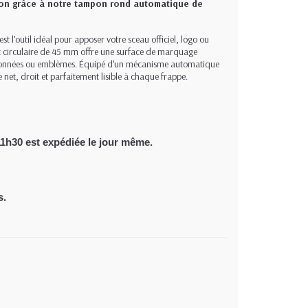
ision grâce à notre tampon rond automatique de
est l’outil idéal pour apposer votre sceau officiel, logo ou
t circulaire de 45 mm offre une surface de marquage
ordonnées ou emblèmes. Équipé d’un mécanisme automatique
 net, droit et parfaitement lisible à chaque frappe.
11h30
est expédiée le jour même.
s.