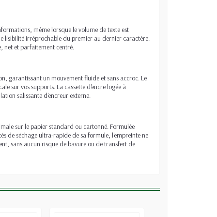
nformations, même lorsque le volume de texte est
 lisibilité irréprochable du premier au dernier caractère.
, net et parfaitement centré.
on, garantissant un mouvement fluide et sans accroc. Le
ale sur vos supports. La cassette d'encre logée à
ation salissante d'encreur externe.
optimale sur le papier standard ou cartonné. Formulée
tés de séchage ultra-rapide de sa formule, l'empreinte ne
nt, sans aucun risque de bavure ou de transfert de