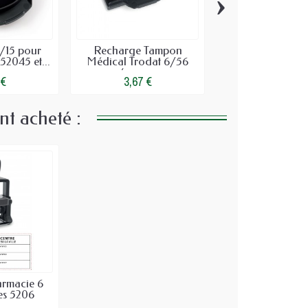
›
/15 pour
Recharge Tampon
Tampon signatur
2045 et...
Médical Trodat 6/56
chèques |..
(pour...
 €
3,67 €
22,95 €
nt acheté :
rmacie 6
es 5206