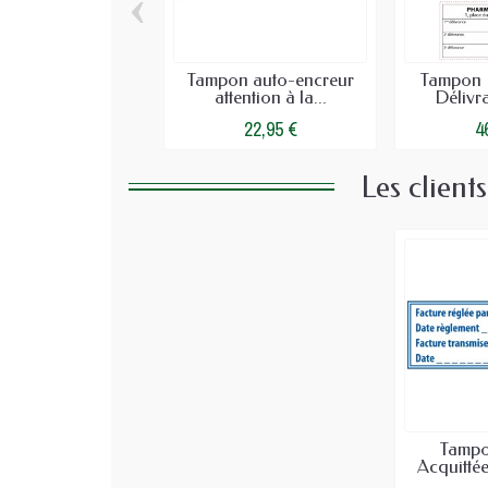
‹
Tampon auto-encreur
Tampon 
attention à la...
Délivr
22,95 €
4
Les client
Tampo
Acquittée