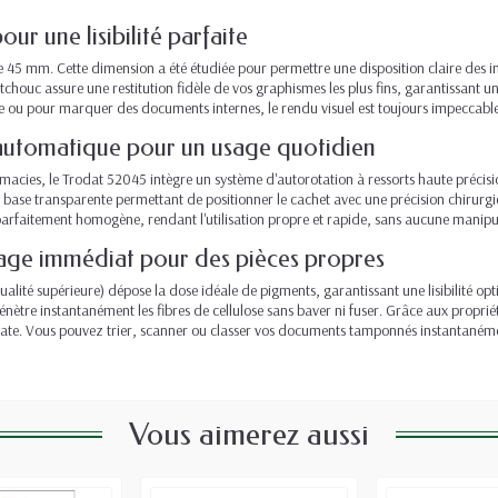
r une lisibilité parfaite
 45 mm. Cette dimension a été étudiée pour permettre une disposition claire des i
houc assure une restitution fidèle de vos graphismes les plus fins, garantissant une
ine ou pour marquer des documents internes, le rendu visuel est toujours impeccable
utomatique pour un usage quotidien
cies, le Trodat 52045 intègre un système d'autorotation à ressorts haute précisi
e base transparente permettant de positionner le cachet avec une précision chirurgic
arfaitement homogène, rendant l'utilisation propre et rapide, sans aucune manipul
hage immédiat pour des pièces propres
 qualité supérieure) dépose la dose idéale de pigments, garantissant une lisibilité 
nètre instantanément les fibres de cellulose sans baver ni fuser. Grâce aux proprié
te. Vous pouvez trier, scanner ou classer vos documents tamponnés instantanéme
Vous aimerez aussi