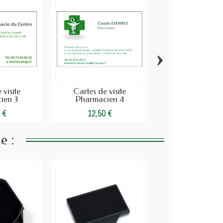
›
 visite
Cartes de visite
Cartes de vis
ien 3
Pharmacien 4
Pharmacien
 €
12,50 €
12,50 €
e :