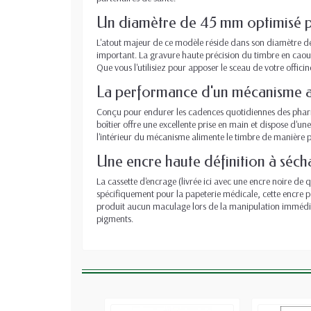
Un diamètre de 45 mm optimisé pou
L'atout majeur de ce modèle réside dans son diamètre de
important. La gravure haute précision du timbre en caoutc
Que vous l'utilisiez pour apposer le sceau de votre offic
La performance d'un mécanisme a
Conçu pour endurer les cadences quotidiennes des pharma
boîtier offre une excellente prise en main et dispose d'un
l'intérieur du mécanisme alimente le timbre de manière p
Une encre haute définition à séc
La cassette d'encrage (livrée ici avec une encre noire de
spécifiquement pour la papeterie médicale, cette encre pé
produit aucun maculage lors de la manipulation immédia
pigments.