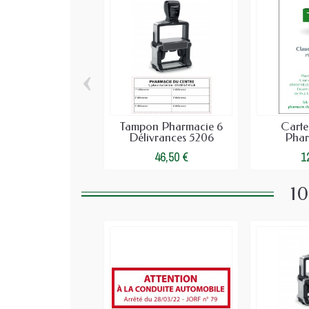
‹
Tampon Pharmacie 6
Cartes
Délivrances 5206
Phar
46,50 €
1
10