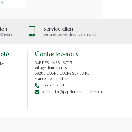
 €
tion
Service client
30 jours
Du lundi au vendredi de 9h à 18h
iété
Contactez-nous
RUE DES LIMES - BAT 3
les
Village d'entreprises
58200 COSNE COURS SUR LOIRE
France métropolitaine
+33 371879110
webmaster@papeterie-medicale.com