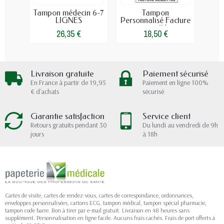
Tampon médecin 6-7
Tampon
Re
LIGNES
Personnalisé Facture
M
acquittée
26,35 €
18,50 €
Livraison gratuite
Paiement sécurisé
En France à partir de 19,95
Paiement en ligne 100%
€ d'achats
sécurisé
Garantie satisfaction
Service client
Retours gratuits pendant 30
Du lundi au vendredi de 9h
jours
à 18h
Cartes de visite, cartes de rendez-vous, cartes de correspondance, ordonnances,
enveloppes personnalisées, cartons ECG, tampon médical, tampon spécial pharmacie,
tampon code barre. Bon à tirer par e-mail gratuit. Livraison en 48 heures sans
supplément. Personnalisation en ligne facile. Aucuns frais cachés. Frais de port offerts à