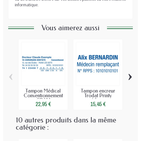
informatique.
Vous aimerez aussi
‹
›
Tampon Médical
Tampon encreur
Re
Conventionnement
Trodat Printy
M
CPAM
médecin...
22,95 €
15,45 €
10 autres produits dans la même
catégorie :