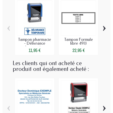
‹
›
Tampon pharmacie
Tampon Formule
Re
- Délivrance
libre 4913
Médi
temporaire
11,95 €
22,95 €
Les clients qui ont acheté ce
produit ont également acheté :
‹
›