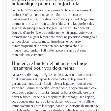
automatique pour un confort total
Le Trodat 5206 intègre un système d'autorotation à ressorts
renforcés offrant un mouvement fluide, silencieux et
parfaitement amorti. Sa structure métallique haut de gamme
permet une prise en main stable, réduisant la fatigue lors des
sessions de marquage prolongées. La base du tampon est
équipée d'une fenêtre de positionnement transparente, vous
permettant d'aligner l'empreinte avec une précision chirurgicale
sur vos documents. Le mécanisme interne recharge
automatiquement le timbre en caoutchouc à chaque
mouvement, rendant l'utilisation propre, rapide et sans
manipulation salissante.
Une encre haute définition à séchage
instantané pour vos documents
La cassette d'encrage intégrée (livrée ici avec une encre noire de
qualité supérieure) dépose la dose parfaite de pigments,
garantissant une lisibilité optimale sur le papier fiduciaire ou
standard. Formulée spécifiquement pour la papeterie médicale,
cette encre pénètre instantanément les fibres de cellulose sans
baver ni fuser. Grâce à ses propriétés de séchage ultra-rapide,
vous pouvez manipuler, trier et classer vos documents officiels
immédiatement après la frappe, sans aucun risque de maculage
ou de transfert d'encre sur vos dossiers patients ou votre matériel