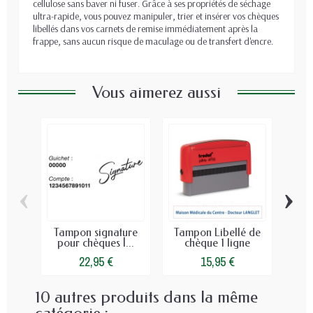
cellulose sans baver ni fuser. Grâce à ses propriétés de séchage
ultra-rapide, vous pouvez manipuler, trier et insérer vos chèques
libellés dans vos carnets de remise immédiatement après la
frappe, sans aucun risque de maculage ou de transfert d'encre.
Vous aimerez aussi
‹
›
Tampon signature
Tampon Libellé de
Re
pour chèques |...
chèque 1 ligne
M
22,95 €
15,95 €
10 autres produits dans la même
catégorie :