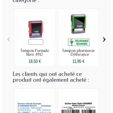
‹
›
Tampon Formule
Tampon pharmacie
T
libre 4912
- Délivrance
Ro
sécurisée
5
18,50 €
11,95 €
Les clients qui ont acheté ce
produit ont également acheté :