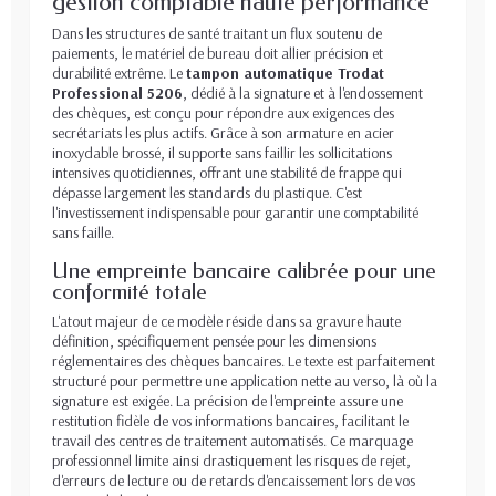
gestion comptable haute performance
Dans les structures de santé traitant un flux soutenu de
paiements, le matériel de bureau doit allier précision et
durabilité extrême. Le
tampon automatique Trodat
Professional 5206
, dédié à la signature et à l'endossement
des chèques, est conçu pour répondre aux exigences des
secrétariats les plus actifs. Grâce à son armature en acier
inoxydable brossé, il supporte sans faillir les sollicitations
intensives quotidiennes, offrant une stabilité de frappe qui
dépasse largement les standards du plastique. C'est
l'investissement indispensable pour garantir une comptabilité
sans faille.
Une empreinte bancaire calibrée pour une
conformité totale
L'atout majeur de ce modèle réside dans sa gravure haute
définition, spécifiquement pensée pour les dimensions
réglementaires des chèques bancaires. Le texte est parfaitement
structuré pour permettre une application nette au verso, là où la
signature est exigée. La précision de l'empreinte assure une
restitution fidèle de vos informations bancaires, facilitant le
travail des centres de traitement automatisés. Ce marquage
professionnel limite ainsi drastiquement les risques de rejet,
d'erreurs de lecture ou de retards d'encaissement lors de vos