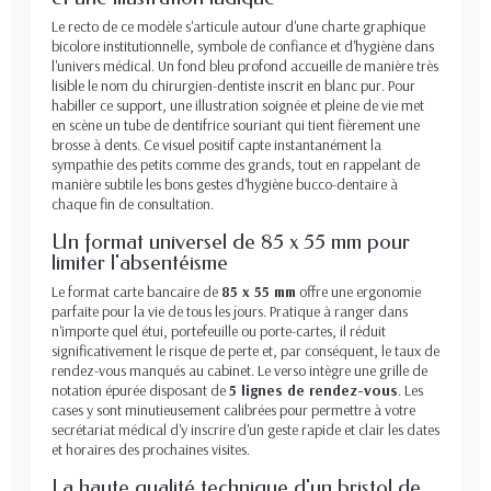
Le recto de ce modèle s'articule autour d'une charte graphique
bicolore institutionnelle, symbole de confiance et d'hygiène dans
l'univers médical. Un fond bleu profond accueille de manière très
lisible le nom du chirurgien-dentiste inscrit en blanc pur. Pour
habiller ce support, une illustration soignée et pleine de vie met
en scène un tube de dentifrice souriant qui tient fièrement une
brosse à dents. Ce visuel positif capte instantanément la
sympathie des petits comme des grands, tout en rappelant de
manière subtile les bons gestes d'hygiène bucco-dentaire à
chaque fin de consultation.
Un format universel de 85 x 55 mm pour
limiter l'absentéisme
Le format carte bancaire de
85 x 55 mm
offre une ergonomie
parfaite pour la vie de tous les jours. Pratique à ranger dans
n'importe quel étui, portefeuille ou porte-cartes, il réduit
significativement le risque de perte et, par conséquent, le taux de
rendez-vous manqués au cabinet. Le verso intègre une grille de
notation épurée disposant de
5 lignes de rendez-vous
. Les
cases y sont minutieusement calibrées pour permettre à votre
secrétariat médical d'y inscrire d'un geste rapide et clair les dates
et horaires des prochaines visites.
La haute qualité technique d'un bristol de