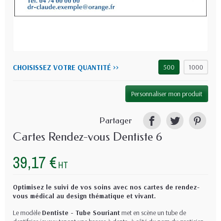
CHOISISSEZ VOTRE QUANTITÉ >>
500
1000
Personnaliser mon produit
Partager
Cartes Rendez-vous Dentiste 6
39,17 €
HT
Optimisez le suivi de vos soins avec nos cartes de rendez-
vous médical au design thématique et vivant.
Le modèle
Dentiste - Tube Souriant
met en scène un tube de