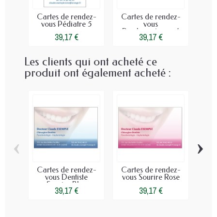
Cartes de rendez-
Cartes de rendez-
Car
vous Pédiatre 5
vous
vo
Psychomotricien 1
39,17 €
39,17 €
Les clients qui ont acheté ce
produit ont également acheté :
‹
›
Cartes de rendez-
Cartes de rendez-
Cart
vous Dentiste
vous Sourire Rose
Sourire Bleu
39,17 €
39,17 €