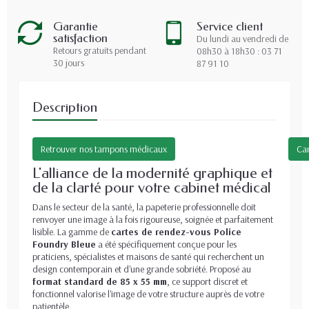
Garantie
Service client
satisfaction
Du lundi au vendredi de
Retours gratuits pendant
08h30 à 18h30 : 03 71
30 jours
87 91 10
Description
Retrouver nos tampons médicaux
Car
L'alliance de la modernité graphique et
de la clarté pour votre cabinet médical
Dans le secteur de la santé, la papeterie professionnelle doit
renvoyer une image à la fois rigoureuse, soignée et parfaitement
lisible. La gamme de
cartes de rendez-vous Police
Foundry Bleue
a été spécifiquement conçue pour les
praticiens, spécialistes et maisons de santé qui recherchent un
design contemporain et d'une grande sobriété. Proposé au
format standard de 85 x 55 mm
, ce support discret et
fonctionnel valorise l'image de votre structure auprès de votre
patientèle.