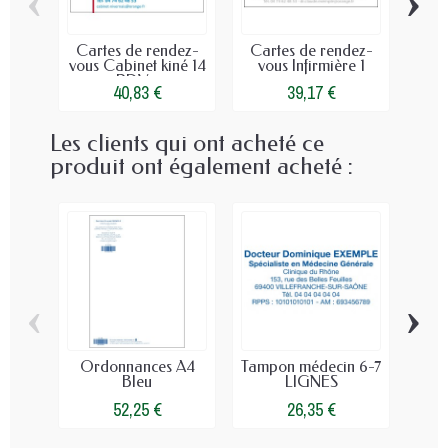
‹
›
Cartes de rendez-
Cartes de rendez-
Car
vous Cabinet kiné 14
vous Infirmière 1
vo
RDV...
40,83 €
39,17 €
Les clients qui ont acheté ce
produit ont également acheté :
‹
›
Ordonnances A4
Tampon médecin 6-7
Re
Bleu
LIGNES
Médi
52,25 €
26,35 €