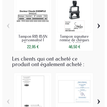
‹
›
Tampon RIB IBAN
Tampon signature
Tam
personnalisé |
remise de chèques
Paiement...
métal 5206
22,95 €
46,50 €
Les clients qui ont acheté ce
produit ont également acheté :
‹
›