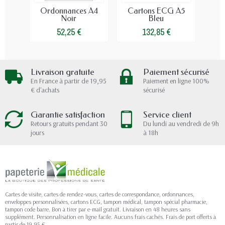
Ordonnances A4
Cartons ECG A5
Ta
Noir
Bleu
52,25 €
132,85 €
Livraison gratuite
Paiement sécurisé
En France à partir de 19,95
Paiement en ligne 100%
€ d'achats
sécurisé
Garantie satisfaction
Service client
Retours gratuits pendant 30
Du lundi au vendredi de 9h
jours
à 18h
Cartes de visite, cartes de rendez-vous, cartes de correspondance, ordonnances,
enveloppes personnalisées, cartons ECG, tampon médical, tampon spécial pharmacie,
tampon code barre. Bon à tirer par e-mail gratuit. Livraison en 48 heures sans
supplément. Personnalisation en ligne facile. Aucuns frais cachés. Frais de port offerts à
partir de 19,95 €.