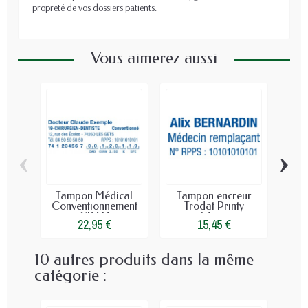
propreté de vos dossiers patients.
Vous aimerez aussi
‹
›
Tampon Médical
Tampon encreur
Re
Conventionnement
Trodat Printy
Médi
CPAM
médecin...
22,95 €
15,45 €
10 autres produits dans la même
catégorie :