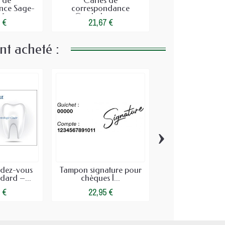
 de
Cartes de
Cartes de
nce Sage-
correspondance
correspondance I
1...
Cardiologue...
(99x210)
 €
21,67 €
21,67 €
nt acheté :
›
ndez-vous
Tampon signature pour
Tampon Confide
ndard –...
chèques |...
Médical | Secre
 €
22,95 €
22,95 €