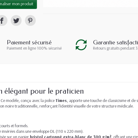
naliser mon produit
Paiement sécurisé
Garantie satisfact
Paiement en ligne 100% sécurisé
Retours gratuits pendant 3
élégant pour le praticien
t. Ce modèle, conçu avec la police
Times
, apporte une touche de classicisme et de s
ion noire traditionnelle, renforçant l'identité visuelle de votre structure médicale.
ourts et formels.
e insérées dans une enveloppe DL (110 x 220 mm).
isée sur un papier
bristol cartonné extra-blanc de 300 g/m²
, offrant une ri