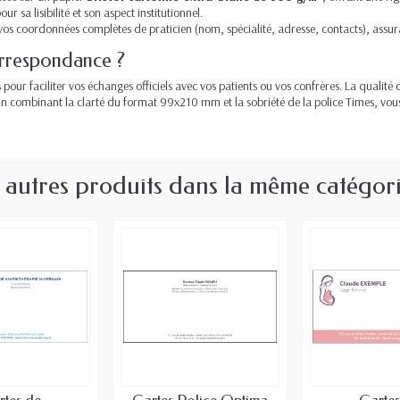
ur sa lisibilité et son aspect institutionnel.
os coordonnées complètes de praticien (nom, spécialité, adresse, contacts), assura
orrespondance ?
 pour faciliter vos échanges officiels avec vos patients ou vos confrères. La quali
n combinant la clarté du format 99x210 mm et la sobriété de la police Times, vou
 autres produits dans la même catégori