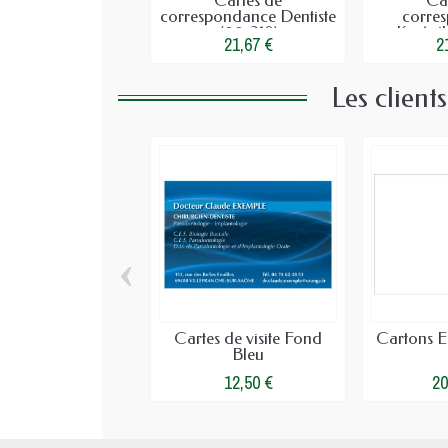
Cartes de
Ca
correspondance Dentiste
corre
(99x210)
Kinésit
21,67 €
2
Les client
‹
Cartes de visite Fond
Cartons 
Bleu
12,50 €
20