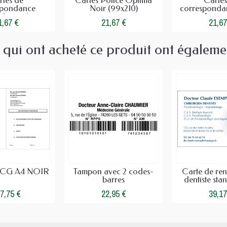
rtes de
Cartes Police Optima
Cartes
spondance
Noir (99x210)
corresponda
hérapeute...
femme 
1,67 €
21,67 €
21,67
s qui ont acheté ce produit ont égaleme
ECG A4 NOIR
Tampon avec 2 codes-
Carte de re
barres
dentiste sta
7,75 €
22,95 €
39,17