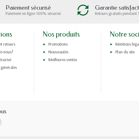
Paiement sécurisé
Garantie satisfac
Paiement en ligne 100% sécurisé
Retours gratuits pendant 
tions
Nos produits
Notre soc
et retours
Promotions
Mentions léga
s nous?
Nouveautés
Plan du site
écurisé
Meilleures ventes
 générales
ous