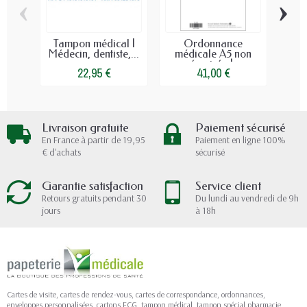
‹
›
Tampon médical |
Ordonnance
Or
Médecin, dentiste,...
médicale A5 non
sécurisée |...
22,95 €
41,00 €
Livraison gratuite
Paiement sécurisé
En France à partir de 19,95
Paiement en ligne 100%
€ d'achats
sécurisé
Garantie satisfaction
Service client
Retours gratuits pendant 30
Du lundi au vendredi de 9h
jours
à 18h
Cartes de visite, cartes de rendez-vous, cartes de correspondance, ordonnances,
enveloppes personnalisées, cartons ECG, tampon médical, tampon spécial pharmacie,