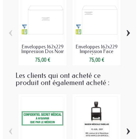
‹
›
Enveloppes 162x229
Enveloppes 162x229
Enve
Impression Dos Noir
Impression Face
Impr
Noir
75,00 €
75,00 €
Les clients qui ont acheté ce
produit ont également acheté :
‹
›