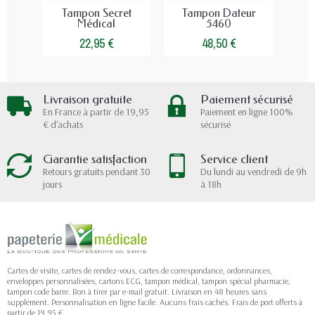
Tampon Secret
Tampon Dateur
Ta
Médical
5460
Con
22,95 €
48,50 €
Livraison gratuite
Paiement sécurisé
En France à partir de 19,95
Paiement en ligne 100%
€ d'achats
sécurisé
Garantie satisfaction
Service client
Retours gratuits pendant 30
Du lundi au vendredi de 9h
jours
à 18h
Cartes de visite, cartes de rendez-vous, cartes de correspondance, ordonnances,
enveloppes personnalisées, cartons ECG, tampon médical, tampon spécial pharmacie,
tampon code barre. Bon à tirer par e-mail gratuit. Livraison en 48 heures sans
supplément. Personnalisation en ligne facile. Aucuns frais cachés. Frais de port offerts à
partir de 19,95 €.